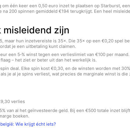
g om één keer een 0,50 euro inzet te plaatsen op Starburst, een
e na 200 spinnen gemiddeld €194 terugkrijgt. Een heel misleid
 misleidend zijn
15, maar hun inzetvereiste is 35×. Die 35× op een €0,20 spel b
ordat je een uitbetaling kunt claimen.
eur een 5‑% winst tegen een verlieslimiet van €100 per maand.
aag – het ziet er beter uit dan het werkelijk is.
s‑spin deal. Elke spin kost €0,30, en de winsten worden met 30
ls je al je spins verliest, wat precies de marginale winst is die
9,30 verlies
% van al het geïnvesteerde geld. Bij een €500 totale inzet blijft
 marge boeken.
elgië: Wie krijgt écht iets?