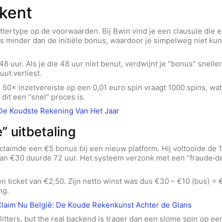
rkent
 lettertype op de voorwaarden. Bij Bwin vind je een clausule die 
s minder dan de initiële bonus, waardoor je simpelweg niet kun
 uur. Als je die 48 uur niet benut, verdwijnt je “bonus” snelle
ut verliest.
50× inzetvereiste op een 0,01 euro spin vraagt 1000 spins, wat
dit een “snel” proces is.
 De Koudste Rekening Van Het Jaar
” uitbetaling
claimde een €5 bonus bij een nieuw platform. Hij voltooide de 
g van €30 duurde 72 uur. Het systeem verzonk met een “fraude‑de
en ticket van €2,50. Zijn netto winst was dus €30 – €10 (bus) = 
ng.
Claim Nu België: De Koude Rekenkunst Achter de Glans
itters, but the real backend is trager dan een slome spin op een