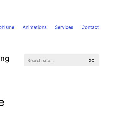
phisme
Animations
Services
Contact
ing
Search
for:
e