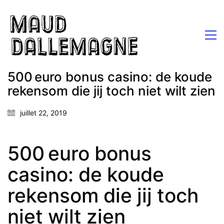
500 euro bonus casino: de koude
rekensom die jij toch niet wilt zien
juillet 22, 2019
500 euro bonus
casino: de koude
rekensom die jij toch
niet wilt zien