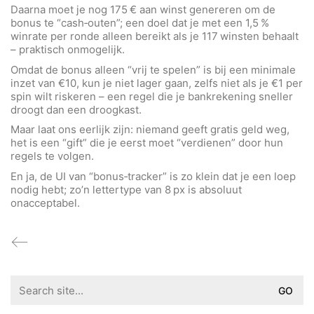
Daarna moet je nog 175 € aan winst genereren om de
bonus te “cash‑outen”; een doel dat je met een 1,5 %
winrate per ronde alleen bereikt als je 117 winsten behaalt
– praktisch onmogelijk.
Omdat de bonus alleen “vrij te spelen” is bij een minimale
inzet van €10, kun je niet lager gaan, zelfs niet als je €1 per
spin wilt riskeren – een regel die je bankrekening sneller
droogt dan een droogkast.
Maar laat ons eerlijk zijn: niemand geeft gratis geld weg,
het is een “gift” die je eerst moet “verdienen” door hun
regels te volgen.
En ja, de UI van “bonus‑tracker” is zo klein dat je een loep
nodig hebt; zo’n lettertype van 8 px is absoluut
onacceptabel.
Search
for: