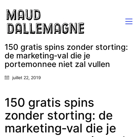
150 gratis spins zonder storting:
de marketing‑val die je
portemonnee niet zal vullen
juillet 22, 2019
150 gratis spins
zonder storting: de
marketing‑val die je