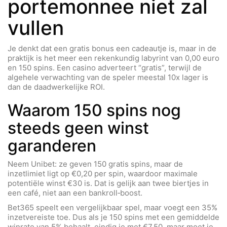
portemonnee niet zal
vullen
Je denkt dat een gratis bonus een cadeautje is, maar in de
praktijk is het meer een rekenkundig labyrint van 0,00 euro
en 150 spins. Een casino adverteert “gratis”, terwijl de
algehele verwachting van de speler meestal 10x lager is
dan de daadwerkelijke ROI.
Waarom 150 spins nog
steeds geen winst
garanderen
Neem Unibet: ze geven 150 gratis spins, maar de
inzetlimiet ligt op €0,20 per spin, waardoor maximale
potentiële winst €30 is. Dat is gelijk aan twee biertjes in
een café, niet aan een bankroll‑boost.
Bet365 speelt een vergelijkbaar spel, maar voegt een 35%
inzetvereiste toe. Dus als je 150 spins met een gemiddelde
winrate van 5% behaalt, eindig je met €7,50, maar moet je