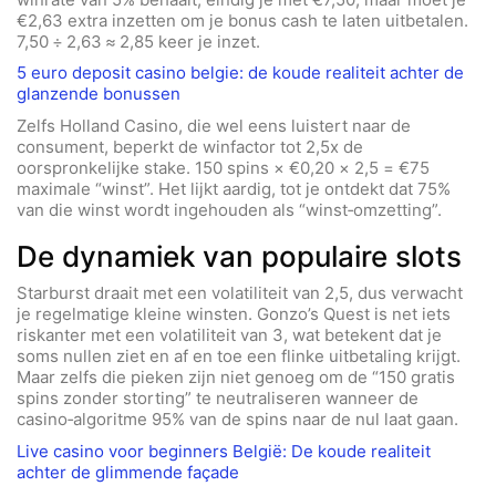
€2,63 extra inzetten om je bonus cash te laten uitbetalen.
7,50 ÷ 2,63 ≈ 2,85 keer je inzet.
5 euro deposit casino belgie: de koude realiteit achter de
glanzende bonussen
Zelfs Holland Casino, die wel eens luistert naar de
consument, beperkt de winfactor tot 2,5x de
oorspronkelijke stake. 150 spins × €0,20 × 2,5 = €75
maximale “winst”. Het lijkt aardig, tot je ontdekt dat 75%
van die winst wordt ingehouden als “winst‑omzetting”.
De dynamiek van populaire slots
Starburst draait met een volatiliteit van 2,5, dus verwacht
je regelmatige kleine winsten. Gonzo’s Quest is net iets
riskanter met een volatiliteit van 3, wat betekent dat je
soms nullen ziet en af en toe een flinke uitbetaling krijgt.
Maar zelfs die pieken zijn niet genoeg om de “150 gratis
spins zonder storting” te neutraliseren wanneer de
casino‑algoritme 95% van de spins naar de nul laat gaan.
Live casino voor beginners België: De koude realiteit
achter de glimmende façade