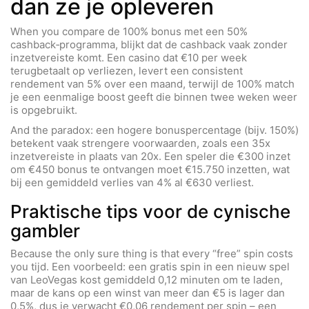
dan ze je opleveren
When you compare de 100% bonus met een 50%
cashback‑programma, blijkt dat de cashback vaak zonder
inzetvereiste komt. Een casino dat €10 per week
terugbetaalt op verliezen, levert een consistent
rendement van 5% over een maand, terwijl de 100% match
je een eenmalige boost geeft die binnen twee weken weer
is opgebruikt.
And the paradox: een hogere bonuspercentage (bijv. 150%)
betekent vaak strengere voorwaarden, zoals een 35x
inzetvereiste in plaats van 20x. Een speler die €300 inzet
om €450 bonus te ontvangen moet €15.750 inzetten, wat
bij een gemiddeld verlies van 4% al €630 verliest.
Praktische tips voor de cynische
gambler
Because the only sure thing is that every “free” spin costs
you tijd. Een voorbeeld: een gratis spin in een nieuw spel
van LeoVegas kost gemiddeld 0,12 minuten om te laden,
maar de kans op een winst van meer dan €5 is lager dan
0,5%, dus je verwacht €0,06 rendement per spin – een